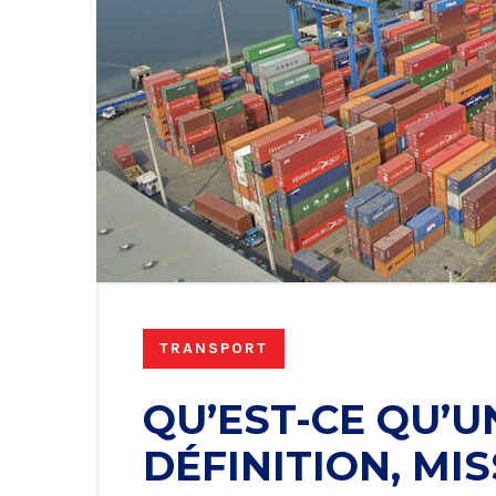
TRANSPORT
QU’EST-CE QU’U
DÉFINITION, MI